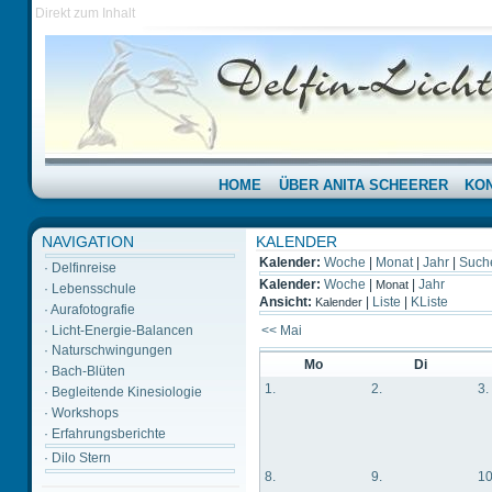
Direkt zum Inhalt
HOME
ÜBER ANITA SCHEERER
KO
NAVIGATION
KALENDER
Kalender:
Woche
|
Monat
|
Jahr
|
Such
·
Delfinreise
Kalender:
Woche
|
|
Jahr
Monat
·
Lebensschule
Ansicht:
|
Liste
|
KListe
Kalender
·
Aurafotografie
·
Licht-Energie-Balancen
<< Mai
·
Naturschwingungen
Mo
Di
·
Bach-Blüten
1.
2.
3.
·
Begleitende Kinesiologie
·
Workshops
·
Erfahrungsberichte
·
Dilo Stern
8.
9.
10