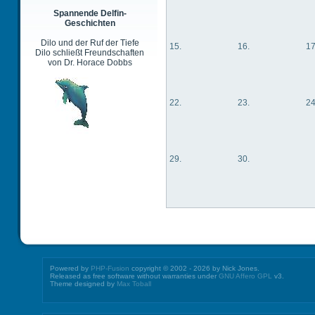
Spannende Delfin-
Geschichten
Dilo und der Ruf der Tiefe
15.
16.
17
Dilo schließt Freundschaften
von Dr. Horace Dobbs
22.
23.
24
29.
30.
Powered by
PHP-Fusion
copyright © 2002 - 2026 by Nick Jones.
Released as free software without warranties under
GNU Affero GPL
v3.
Theme designed by
Max Toball