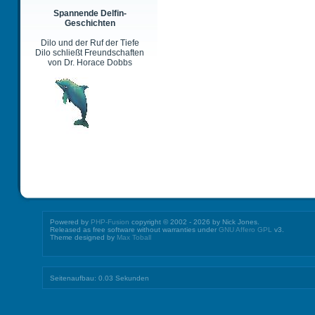
Spannende Delfin-
Geschichten
Dilo und der Ruf der Tiefe
Dilo schließt Freundschaften
von Dr. Horace Dobbs
Powered by
PHP-Fusion
copyright © 2002 - 2026 by Nick Jones.
Released as free software without warranties under
GNU Affero GPL
v3.
Theme designed by
Max Toball
Seitenaufbau: 0.03 Sekunden