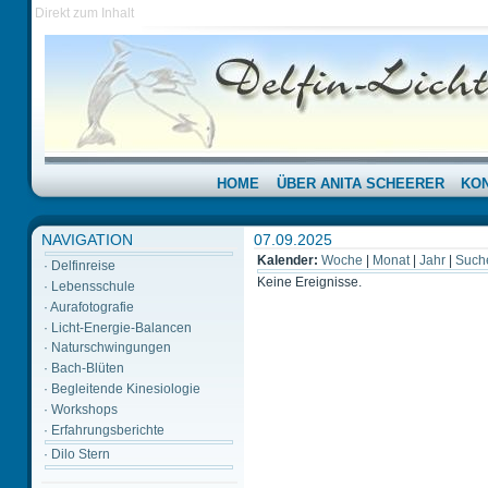
Direkt zum Inhalt
HOME
ÜBER ANITA SCHEERER
KO
NAVIGATION
07.09.2025
Kalender:
Woche
|
Monat
|
Jahr
|
Such
·
Delfinreise
Keine Ereignisse.
·
Lebensschule
·
Aurafotografie
·
Licht-Energie-Balancen
·
Naturschwingungen
·
Bach-Blüten
·
Begleitende Kinesiologie
·
Workshops
·
Erfahrungsberichte
·
Dilo Stern