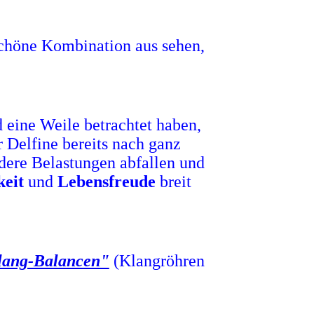
schöne Kombination aus sehen,
 eine Weile betrachtet haben,
r Delfine bereits nach ganz
ndere Belastungen abfallen und
keit
und
Lebensfreude
breit
lang-Balancen"
(Klangröhren