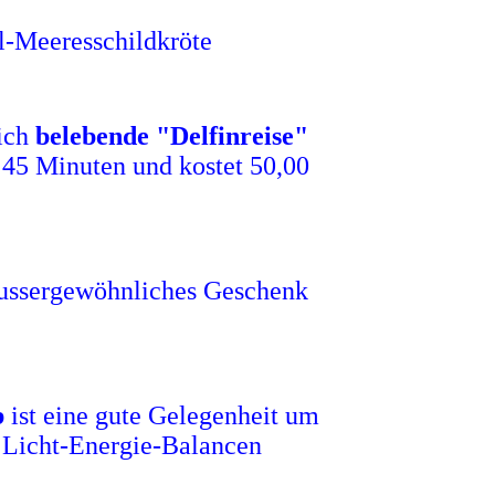
l-Meeresschildkröte
ich
belebende "Delfinreise"
. 45 Minuten und kostet 50,00
aussergewöhnliches Geschenk
b
ist eine gute Gelegenheit um
 Licht-Energie-Balancen